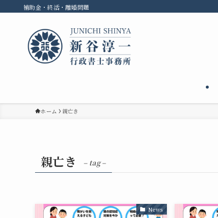
補助金・終活・離婚問題
ホーム
親亡き
親亡き
– tag –
News